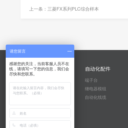
上一条：三菱FX系列PLC综合样本
请您留言
感谢您的关注，当前客服人员不在
自动化产品
自动化配件
线，请填写一下您的信息，我们会
尽快和您联系。
三菱
端子台
台达
继电器模组
信捷
自动化线缆
富士
昆仑通态
威纶通