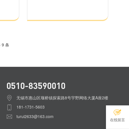
 9 条
0510-83590010
无锡市惠山区堰桥镇探索路8号宇野网络大厦A座2楼
181-1731-5603
turui2633@163.com
在线留言