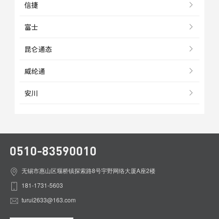
信捷
富士
昆仑通态
威纶通
安川
0510-83590010
无锡市惠山区堰桥镇探索路8号宇野网络大厦A座2楼
181-1731-5603
turui2633@163.com