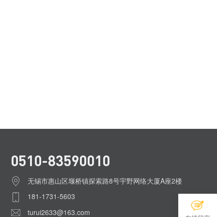
0510-83590010
无锡市惠山区堰桥镇探索路8号宇野网络大厦A座2楼
181-1731-5603
turui2633@163.com